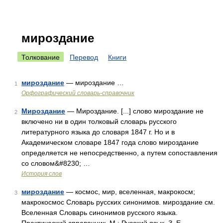
мироздание
Толкование
Перевод
Книги
мироздание
— мироздание …
1
Орфографический словарь-справочник
Мироздание
— Мироздание. [...] слово мироздание не
2
включено ни в один толковый словарь русского
литературного языка до словаря 1847 г. Но и в
Академическом словаре 1847 года слово мироздание
определяется не непосредственно, а путем сопоставления
со словом&#8230; …
История слов
мироздание
— космос, мир, вселенная, макрокосм;
3
макрокосмос Словарь русских синонимов. мироздание см.
Вселенная Словарь синонимов русского языка.