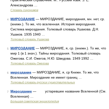
Практический справочник. М.: Русский язык. З. Е.
Александрова …
Словарь синонимов
МИРОЗДАНИЕ
— МИРОЗДАНИЕ, мироздания, мн. нет, ср.
4
(книжн.). То же, что вселенная. История мироздания.
Система мироздания. Толковый словарь Ушакова. Д.Н.
Ушаков. 1935 1940 …
Толковый словарь Ушакова
МИРОЗДАНИЕ
— МИРОЗДАНИЕ, я, ср. (книжн.). То же, что
5
мир 1 (в 1 знач.). Тайны мироздания. Толковый словарь
Ожегова. С.И. Ожегов, Н.Ю. Шведова. 1949 1992 …
Толковый словарь Ожегова
мироздание
— МИРОЗДАНИЕ, я, ср Книжн. То же, что
6
Вселенная. Мироздание не имеет границ …
Толковый словарь русских существительных
Мироздание
— устаревшее название Вселенной (См.
7
Вселенная) …
Большая советская энциклопедия