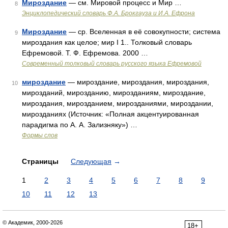
Мироздание
— см. Мировой процесс и Мир …
8
Энциклопедический словарь Ф.А. Брокгауза и И.А. Ефрона
Мироздание
— ср. Вселенная в её совокупности; система
9
мироздания как целое; мир I 1.. Толковый словарь
Ефремовой. Т. Ф. Ефремова. 2000 …
Современный толковый словарь русского языка Ефремовой
мироздание
— мироздание, мироздания, мироздания,
10
мирозданий, мирозданию, мирозданиям, мироздание,
мироздания, мирозданием, мирозданиями, мироздании,
мирозданиях (Источник: «Полная акцентуированная
парадигма по А. А. Зализняку») …
Формы слов
Страницы
Следующая
→
1
2
3
4
5
6
7
8
9
10
11
12
13
© Академик, 2000-2026
18+